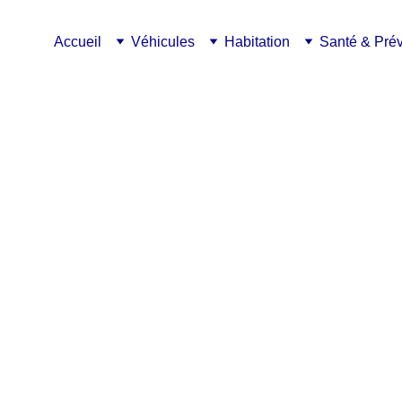
Accueil
Véhicules
Habitation
Santé & Pré
ssurance 
prendre son 
tenir pour 
ment essentiel, 
ce auto ou moto. Il 
rique du conducteur, y 
 informations clés. 
ûts d’assurance, 
 étape cruciale, ou 