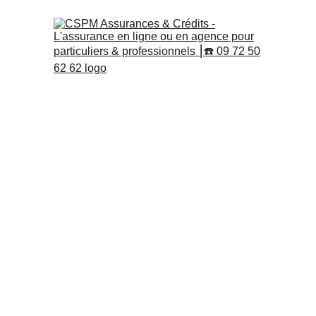
Relevé d’Information
 en A
Automobile et Moto
 : Com
Importance et Comment l’Ob
Changer d’Assurance.
Le relevé d’information en assurance est un docu
souvent demandé lors d’un changement d’assuran
fournit à l’assureur potentiel un aperçu de l’histo
compris les sinistres, les bonus-malus et d’autres
Pour un conducteur cherchant à optimiser ses co
comprendre le contenu de ce relevé peut être une