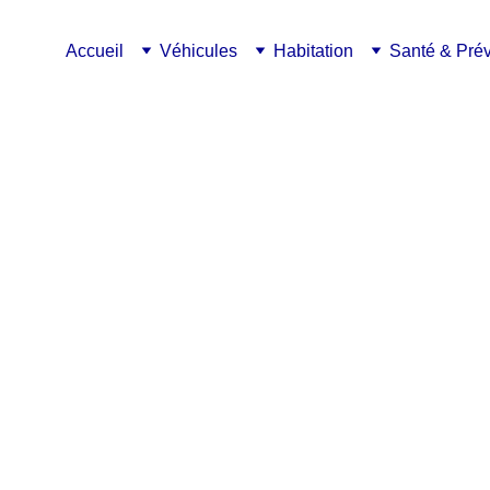
Accueil
Véhicules
Habitation
Santé & Pré
0€/an
 : 
 occupant, est une 
d’un bien immobilier 
d’assurance est 
ques (incendies, dégâts 
elui-ci est vacant ou 
cation, ou mis en 
ns la protection des 