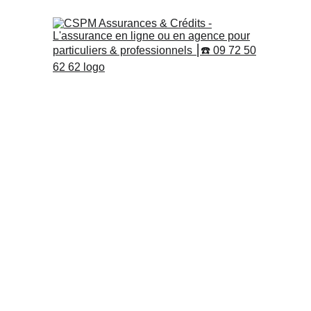
Assurance 
PNO
 dès 83,9
Qu’est-ce que c’est ?
L’assurance PNO, ou assurance propriétaire non
couverture spécifique destinée aux propriétaires 
qu’ils n’occupent pas personnellement. Ce type 
essentiel pour protéger le bien contre divers ris
des eaux, catastrophes naturelles, etc.) lorsque c
loué. Que le logement soit vide, en attente de lo
location, l’assurance PNO joue un rôle crucial da
investissements immobiliers des propriétaires.