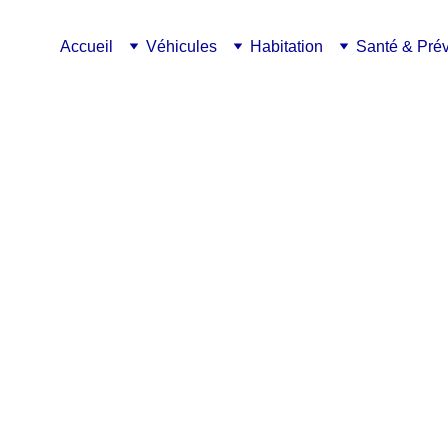
Accueil
Véhicules
Habitation
Santé & Pré
CSPM Assurances
12/15/2024
6 min lire